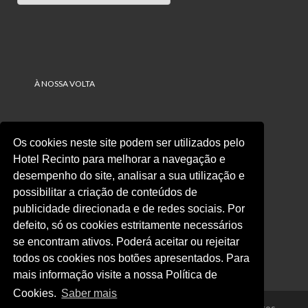
À NOSSA VOLTA
Contactos
Os cookies neste site podem ser utilizados pelo
Hotel Recinto para melhorar a navegação e
+351 249 530 610
Chamada para a rede fixa nacional
desempenho do site, analisar a sua utilização e
possibilitar a criação de conteúdos de
+351 249 530 619
publicidade direcionada e de redes sociais. Por
defeito, só os cookies estritamente necessários
info@hotelrecinto.com
se encontram ativos. Poderá aceitar ou rejeitar
Rua de Santa Ana, 147
todos os cookies nos botões apresentados. Para
2495-425 Fátima Portugal
mais informação visite a nossa Política de
Cookies.
Saber mais
© 2026 - Hotel Recinto - RNET nº 116 | Todos os direitos