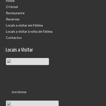
Home
7. Contactos
O Hotel
Restaurante
Para qualquer questão relacionada com esta Política de Privacidade
& Cookies, poderá contactar o hotel através dos meios indicados
Reservas
na secção de contactos do website.
Locais a visitar em Fátima
Locais a visitar à volta de Fátima
Contactos
Locais a Visitar
EM FÁTIMA