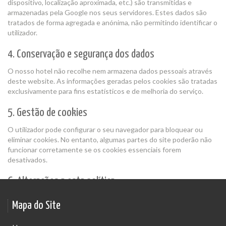
dispositivo, localização aproximada, etc.) são transmitidas e
armazenadas pela Google nos seus servidores. Estes dados são
tratados de forma agregada e anónima, não permitindo identificar o
utilizador.
4. Conservação e segurança dos dados
O nosso hotel não recolhe nem armazena dados pessoais através
deste website. As informações geradas pelos cookies são tratadas
exclusivamente para fins estatísticos e de melhoria do serviço.
5. Gestão de cookies
O utilizador pode configurar o seu navegador para bloquear ou
eliminar cookies. No entanto, algumas partes do site poderão não
funcionar corretamente se os cookies essenciais forem
desativados.
6. Alterações a esta política
Esta política poderá ser atualizada periodicamente. Recomenda-se
Mapa do Site
a sua consulta regular para se manter informado sobre quaisquer
alterações.