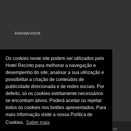
À NOSSA VOLTA
Contactos
Os cookies neste site podem ser utilizados pelo
Hotel Recinto para melhorar a navegação e
+351 249 530 610
Chamada para a rede fixa nacional
desempenho do site, analisar a sua utilização e
possibilitar a criação de conteúdos de
+351 249 530 619
publicidade direcionada e de redes sociais. Por
defeito, só os cookies estritamente necessários
info@hotelrecinto.com
se encontram ativos. Poderá aceitar ou rejeitar
Rua de Santa Ana, 147
todos os cookies nos botões apresentados. Para
2495-425 Fátima Portugal
mais informação visite a nossa Política de
Cookies.
Saber mais
© 2026 - Hotel Recinto - RNET nº 116 | Todos os direitos