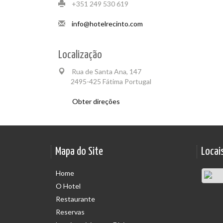
+351 249 530 619
info@hotelrecinto.com
Localização
Rua de Santa Ana, 147
2495-425 Fátima Portugal
Obter direções
Mapa do Site
Locais
Home
O Hotel
Restaurante
Reservas